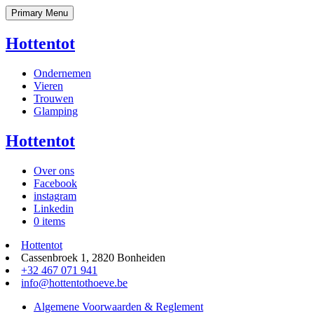
Skip
Primary Menu
to
content
Hottentot
Ondernemen
Vieren
Trouwen
Glamping
Hottentot
Over ons
Facebook
instagram
Linkedin
0 items
Hottentot
Cassenbroek 1, 2820 Bonheiden
+32 467 071 941
info@hottentothoeve.be
Algemene Voorwaarden & Reglement