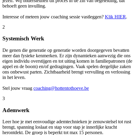
jezelf. Wij ondersteunen dit proces in de zin van begeleiding, dat
behoeft geen invulling.
Interesse of meteen jouw coaching sessie vastleggen?
Klik HIER
.
2
Systemisch Werk
De genen die generatie op generatie worden doorgegeven bevatten
meer dan fysieke kenmerken. Er zijn dynamieken aanwezig die ons
eigen individu overstijgen en tot uiting komen in familiepatronen (de
appel en de boom) en/of gedragingen. Vaak spelen dergelijke zaken
ons onbewust parten. Zichtbaarheid brengt vervulling en verlossing
in het leven.
Stel jouw vraag
coaching@hottentothoeve.be
3
Ademwerk
Leer hoe je met eenvoudige ademtechnieken je zenuwstelsel tot rust
brengt, spanning loslaat en stap voor stap je innerlijke kracht
herontdekt. De groep is beperkt tot max 15 personen.