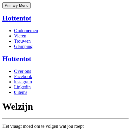
Skip
Primary Menu
to
content
Hottentot
Ondernemen
Vieren
Trouwen
Glamping
Hottentot
Over ons
Facebook
instagram
Linkedin
0 items
Welzijn
Het vraagt moed om te volgen wat jou roept